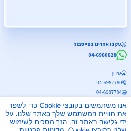
עקבו אחרינו בפייסבוק
04-6980828
מירון
04-6987780
04-6987784
mdmg@neto.net.il
אנו משתמשים בקובצי Cookie כדי לשפר
את חוויית המשתמש שלך באתר שלנו. על
שעות פעילות מזכירות:
ידי גלישה באתר זה, הנך מסכים לשימוש
שעות פעילות : בימים א'-ה' בין השעות 8:00-15:00
שלנו בקובצי Cookie.
מדיניות פרטיות