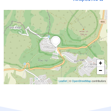
+
−
Leaflet
| ©
OpenStreetMap
contributors