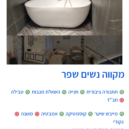
מקווה נשים שפר
תחבורה ציבורית
חנייה
השאלת מגבות
טבילה
חב"ד
מייבש שיער
קוסמטיקה
אמבטיה
סאונה
גקוז'י