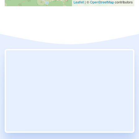
Leaflet
| ©
OpenStreetMap
contributors