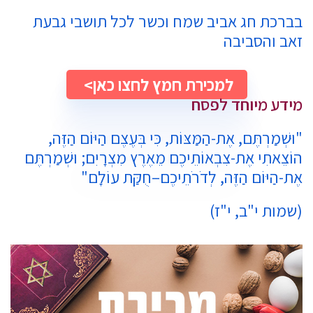
בברכת חג אביב שמח וכשר לכל תושבי גבעת
זאב והסביבה
למכירת חמץ לחצו כאן
מידע מיוחד לפסח
"וּשְׁמַרְתֶּם, אֶת-הַמַּצּוֹת, כִּי בְּעֶצֶם הַיּוֹם הַזֶּה,
הוֹצֵאתִי אֶת-צִבְאוֹתֵיכֶם מֵאֶרֶץ מִצְרָיִם; וּשְׁמַרְתֶּם
אֶת-הַיּוֹם הַזֶּה, לְדֹרֹתֵיכֶם–חֻקַּת עוֹלָם"
(שמות י"ב, י"ז)