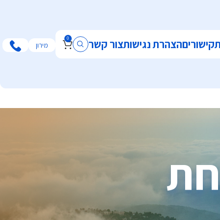
0
ת
קישורים
הצהרת נגישות
צור קשר
מירון
חת