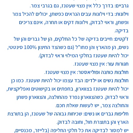
גרביים
:
בדרך כלל אין מצוי שעטנז, גם בגרבי צמר.
וילונות
:
בדי וילונות עבים הנראים כפשתן, יכולים להכיל צמר
ופשתן, וראוי לבדוק, וילונות דקים או תחרה, אינם צריכים
בדיקה.
ז'קטים:
חייבים בדיקה של כל החלקים, הן של גברים והן של
נשים, הן מהארץ והן מחו"ל (גם כשהצד החיצון 100% סינטטי,
יכול להיות שעטנז בחלקי המילוי וראוי לבדוק).
חגורות עור:
אין מצוי שעטנז.
חולצות כותנה ופוליאסטר
:
אין מצוי שעטנז.
חולצות נשים או ילדים
:
הבד עצמו יכול להיות שעטנז. כמו כן
יכול להיות שעטנז בצווארון, בחפתים או בקישוטים ואפליקציות,
וראוי לבדוק. כשהצווארון נפרד מהחולצה, והצווארון פשתן
והחולצה צמר, יש לעשות שאלת חכם.
חליפות גברים או נשים
:
שכיחות גבוהה של שעטנז, הן בתורצת
הארץ והן בתוצרת חול, וחובה לבדוק.
יש למסור לבדיקה את כל חלקי החליפה (בלייזר, מכנסיים,