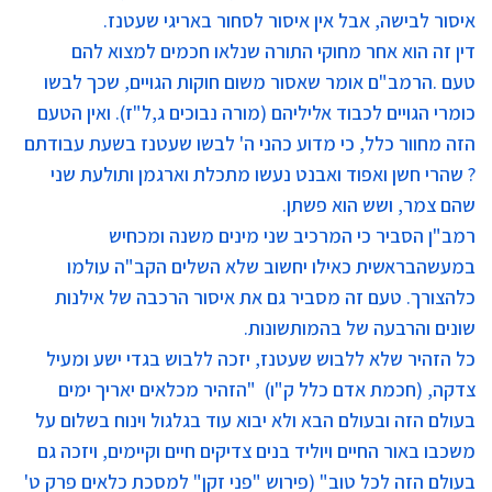
איסור לבישה, אבל אין איסור לסחור באריגי שעטנז
.
דין זה הוא אחר מחוקי התורה שנלאו חכמים למצוא להם
טעם
.
הרמב"ם אומר שאסור משום חוקות הגויים, שכך לבשו
כומרי הגויים לכבוד אליליהם (מורה נבוכים ג,ל"ז). ואין הטעם
הזה מחוור כלל, כי מדוע כהני ה' לבשו שעטנז בשעת עבודתם
? שהרי חשן ואפוד ואבנט נעשו מתכלת וארגמן ותולעת שני
שהם צמר, ושש הוא פשתן
.
רמב"ן הסביר כי המרכיב שני מינים משנה ומכחיש
במעשהבראשית כאילו יחשוב שלא השלים הקב"ה עולמו
כלהצורך
.
טעם זה מסביר גם את איסור הרכבה של אילנות
שונים והרבעה של בהמותשונות
.
כל הזהיר שלא ללבוש שעטנז, יזכה ללבוש בגדי ישע ומעיל
צדקה, (חכמת אדם כלל ק"ו) "הזהיר מכלאים יאריך ימים
בעולם הזה ובעולם הבא ולא יבוא עוד בגלגול וינוח בשלום על
משכבו באור החיים ויוליד בנים צדיקים חיים וקיימים, ויזכה גם
בעולם הזה לכל טוב" (פירוש "פני זקן" למסכת כלאים פרק ט'