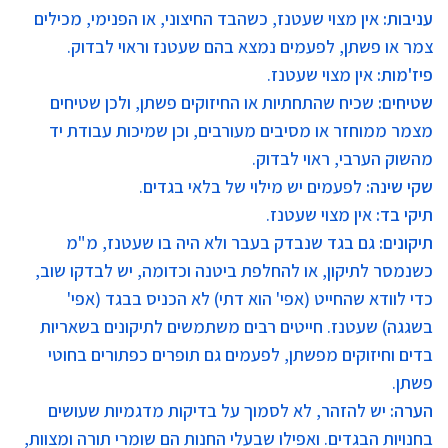
עניבות
:
אין מצוי שעטנז, כשהבד החיצוני, או הפנימי, מכילים
צמר או פשתן, לפעמים נמצא בהם שעטנז וראוי לבדוק.
פיז'מות
:
אין מצוי שעטנז.
שטיחים:
שכיח שהתחתיות או החיזוקים פשתן, ולכן שטיחים
מצמר ממוחזר או מסיבים מעורבים, וכן שמיכות עבודת יד
מהשוק הערבי, ראוי לבדוק.
שקי שינה:
לפעמים יש מילוי של בלאי בגדים.
תיקי בד
:
אין מצוי שעטנז.
תיקונים:
גם בגד שנבדק בעבר ולא היה בו שעטנז, מ"מ
כשנמסר לתיקון, או להחלפת ביטנה וכדומה, יש לבדקו שוב,
כדי לוודא שהחייט (אפי' הוא דתי) לא הכניס בבגד (אפי'
בשגגה) שעטנז. חייטים רבים משתמשים לתיקונים בשאריות
בדים וחיזוקים מפשתן, לפעמים גם תופרים כפתורים בחוטי
פשתן.
הערה:
יש להזהר, לא לסמוך על בדיקות מדגמיות שעושים
בחנויות הבגדים. ואפילו שבעלי החנות הם שומרי תורה ומצוות,