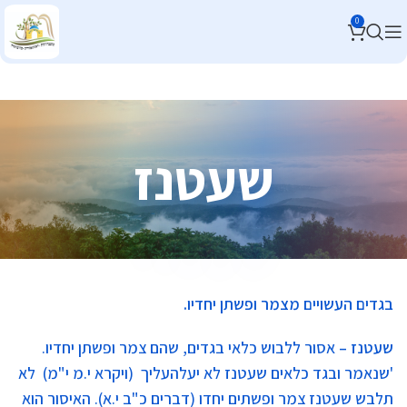
0
שעטנז
בגדים העשויים מצמר ופשתן יחדיו
.
שעטנז
–
אסור ללבוש כלאי בגדים, שהם צמר ופשתן יחדיו.
'שנאמר ובגד כלאים שעטנז לא יעלהעליך
(ויקרא י.מ י"מ) לא
תלבש שעטנז צמר ופשתים יחדו (דברים כ"ב י.א). האיסור הוא