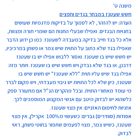
משנה ט'
חשש שעטנז במבחר בגדים וחפצים
הערה
:
יש להזהר, לא לסמוך על בדיקות מדגמיות שעושים
בחנויות הבגדים. ואפילו שבעלי החנות הם שומרי תורה ומצוות,
אלא כל בגד חייב בדיקה במעבדה לשעטנז. כמו כן ידוע הדבר
שאפילו בגד שלא כתוב על התוית שיש צמר או פשתן במרכיביו,
יש חשש שיש בו שעטנז. ואסור ללבוש אפילו יש בו שעטנז
דרבנן, או בגד שלא נבדק ויש חשש שיש בו שעטנז. ויותר מזה
אפילו בגד שיש עליו תוית "ללא שעטנז" יש חשש שיש בו
שעטנז, כיון שלא לכל התויות יש גיבוי מעבדתי, ויש מקום לברר
מי עומד מאחורי התוית. ובכל מהקרים הנ"ל אם מתעורר ספק
כלשהוא יש לבדוק היטב עם אנשי המקצוע המוסמכים לכך.
אזניות לחימום האזניים
:
אין מצוי שעטנז.
אפודות (סוודרים) גברים
:
כשעשוי מ100% אקרילן, אין מצוי
שעטנז, כשיש צמר, מצוי לפעמים שתפור בחוטי פשתן, ראוי
לבדוק.