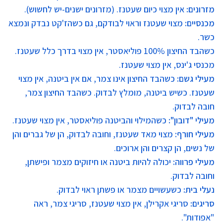
מזרונים
:
אין מצוי כיום שעטנז. (מזרונים ישנים-יש לחשוש).
מכנסיים
:
מצוי שעטנז וראוי לבודקם, גם כשהז'קט נבדק ונמצא
כשר.
כשהבד החיצון 100% פוליאסטר, אין מצוי בדרך כלל שעטנז.
מכנסי ג'ינס, אין מצוי שעטנז.
מעילי גשם
:
כשהבד החיצון אינו צמר, אם אין ביטנה, אין מצוי
שעטנז. כשיש ביטנה, מומלץ לבדוק. כשהבד החיצון צמר,
חובה לבדוק.
מעילי "דובון":
כשהמילוי והביטנה פוליאסטר, אין מצוי שעטנז.
מעילי חורף
:
מצוי מאד שעטנז, וחובה לבדוק, הן של גברים והן
של נשים, הן קצרים והן ארוכים.
מעילי פרוו
ה:
יכולה להיות ביטנה או חיזוקים מצמר ופישתן,
וחובה לבדוק.
נעלי ב
ית
:
כשעשויים מצמר או פשתן ראוי לבדוק.
סריגים:
סריגי אקרילן, אין מצוי שעטנז, סריגי צמר, ראה
"אפודות".