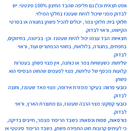
ווסט חצאית וכו') גם חליפה שהבד החיצון 100% סינטטי. יש
לבדוק מפני שיכול להיות שעטנז בחלקי המילוי.
חלוקי בית
:
חלוקי צמר, יכולים להכיל פשתן בחגורה או בסרטי
הקישוט, וראוי לבדוק.
חצאיות
:
הבד עצמו יכול להיות שעטנז. וכן- בביטנה, בחיזוקים,
בחפתים, בחגורה, בלולאות, בחוטי הכפתורים ועוד, וראוי
לבדוק.
טליתות
:
כשעשויות צמר או כותנה, אין מצוי פשתן. בעטרות
קלועות מכסף של טליתות, מצוי לפעמים שהחוט הבסיסי הוא
פשתן.
כובעי פרווה
:
בעיקר ממזרח אירופה, מצוי מאד שעטנז, וחובה
לבדוק.
כובעי קסקט
:
מצוי הרבה שעטנז, גם מתוצרת הארץ, וראוי
לבדוק.
כורסאות, ספות וכסאות
:
כשבד הריפוד מצמר, חייבים בדיקה,
כי לעיתים קרובות חוט התפירה פשתן, כשבד הריפוד סינטטי או